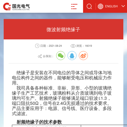
ENGLISH
微波射频绝缘子
日期：2021-08-24
浏览：16019
真空计
微波设备
激光管激光电源
设备
真空规管
微波波导元件
合金材料
分享到：
真空应用设备
封装外壳产品
阴极制造
真空部件
电抗器
绝缘子是安装在不同电位的导体之间或导体与地
电位构件之间的器件，能够耐受电压和机械应力作
飞机厨房设备
激光治疗仪
用。
我司具备各种标准、非标、异形、小型的玻璃绝
缘子生产工艺技术，玻璃粉料从介质玻璃到电子玻
璃均可生产。射频绝缘子能够满足端口驻波≤1.3，
端口阻抗50Ω，信号在2.4G无损通过的技术要求。
产品主要应用于：电源、信号线、医疗设备、多段
电气股份有限公司
式滤波。
8-88491611
射频绝缘子的技术参数