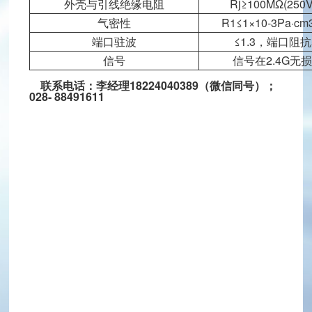
hinaguoguang.com
外壳与引线绝缘电阻
Rj≥100MΩ(250V
龙泉驿区星光西路117号
气密性
R1≤1×10-3Pa·cm3
扫一扫，关注我们
端口驻波
≤1.3，端口阻抗
信号
信号在2.4G无
联系电话：李经理18224040389（微信同号）；
028- 88491611