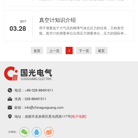
hinaguoguang.com
精确等特点；全新的设计和先进的技术呈现出本产品卓越的
龙泉驿区星光西路117号
国际品质和性能；依托南京麒麟分析仪器有限公司庞大的客
扫一扫，关注我们
户群体、诚信的服务理念、可靠的资质认证跻身到国内外市
真空计知识介绍
场。
2017
03.28
用于测量低于大气压的稀薄气体总压力的仪表，又称真空
规。真空计的测量单位沿用压力测量单位，压力的国际单位
为帕(Pa)，曾使用的单位还有托(Torr)和毫巴(mbar)等。
首页
上一页
1
下一页
尾页
电话：+86-028-88491611
传真：028-88491511
邮箱：info@chinaguoguang.com
地址：成都市龙泉驿区星光西路117号
[电子地图]
分享到：