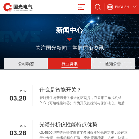
ENGLISH
新闻中心
关注国光新闻、掌握前沿资讯
真空计
微波设备
激光管激光电源
设备
真空规管
微波波导元件
合金材料
公司动态
行业资讯
通知公告
真空应用设备
封装外壳产品
阴极制造
真空部件
电抗器
飞机厨房设备
激光治疗仪
什么是智能开关？
2017
03.28
智能开关与普通开关最大的区别是，它采用了单片机或
PLC（可编程控制器）作为开关的控制与保护核心。然后通
过各种传感器，将电流信息、电压信息、绝缘信息等传送到
保护器内，通过AD转换，将这些模拟信号转换成数字信号，
再由单片机或PLC对这些信号进行处理，从而判断所带负载
电气股份有限公司
光谱分析仪性能特点优势
的电流、电压、绝缘等情况是否符合要求，来决定真空接触
2017
器是否可以闭合。
03.28
8-88491611
QL-5800型光谱分析仪借鉴了多国仪器的先进功能，经过本
行业专家、学者的精心打造，突出仪器稳定、方便、快速、