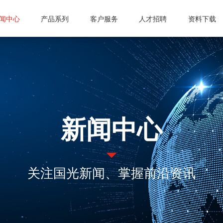
闻中心
产品系列
客户服务
人才招聘
资料下载
司动态
真空计
微波设备
常见问题
激光管激光电源
人才理念
业资讯
真空规管
微波波导元件
信息反馈
合金材料
招聘职位
知公告
真空应用设备
封装外壳产品
公司动态
微波电子管
真空部件
电抗器
行业资讯
微波能应用设备
新闻中心
飞机厨房设备
激光治疗仪
通知公告
真空接触器
磁性材料和阴极制
真空灭弧室
关注国光新闻、掌握前沿资讯
成都国光电气股