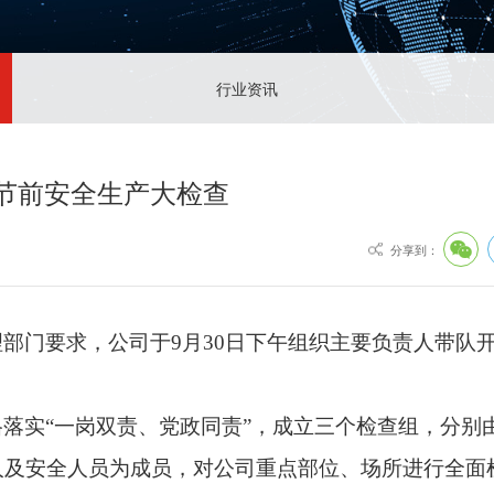
人才理念
电话：+86-028-8849
招聘职位
邮箱：info@chinagu
行业资讯
地址：成都市龙泉驿
节前安全生产大检查
分享到：
理部门要求，公司于
9月30日下午组织主要负责人带队
格落实
“一岗双责、党政同责”，成立三个检查组，分别
人及安全人员为成员，对公司重点部位、场所进行全面