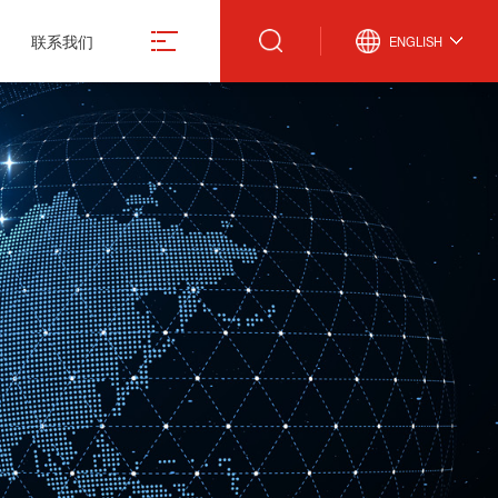
联系我们
ENGLISH
真空计
微波设备
激光管激光电源
真空规管
微波波导元件
合金材料
真空应用设备
封装外壳产品
造
真空部件
电抗器
飞机厨房设备
激光治疗仪
份有限公司