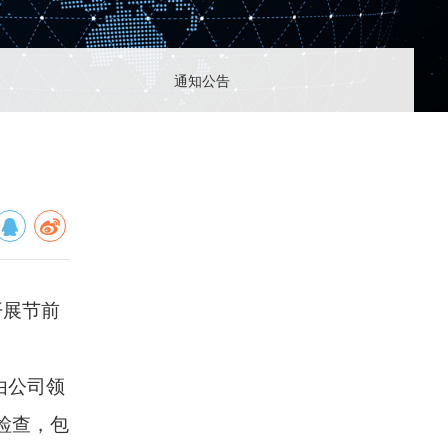
1611
oguang.com
通知公告
区星光西路117号
扫一扫，关注我们
上一篇
2025.10.17
深耕核聚变产业化赛道 加速核聚变产业化
进程
开展节前
下一篇
2025.09.30
微波器件公司成功开展热力学仿真技术专
题培训
由公司领
检查，包
返回列表