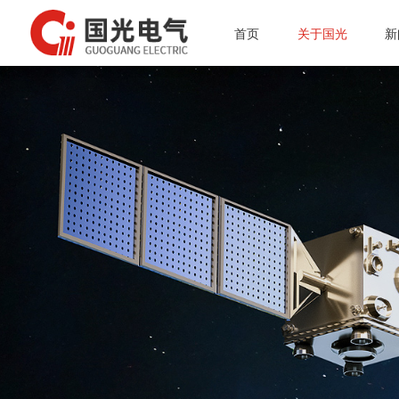
首页
关于国光
新
投资者专栏
公司简介
微波电子管
总经理介绍
公
质量体系
微波能应用设备
行
资质认证
真空接触器
通
公司简介
企业文化
磁性材料和阴极制造
质量体系
组织架构
真空灭弧室
资质认证
企业文化
组织架构
总经理介绍