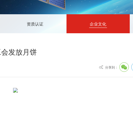
人才理念
电话：+86-028-8849
招聘职位
邮箱：info@chinagu
资质认证
企业文化
地址：成都市龙泉驿
工会发放月饼
分享到：