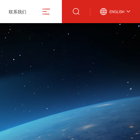
联系我们
ENGLISH
真空计
微波设备
激光管激光电源
真空规管
微波波导元件
合金材料
真空应用设备
封装外壳产品
造
真空部件
电抗器
飞机厨房设备
激光治疗仪
份有限公司