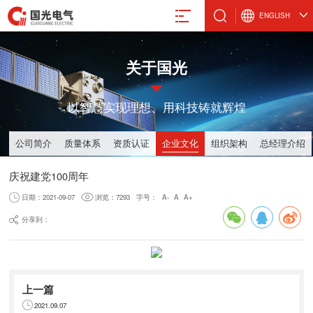
ENGLISH
关于国光
以智慧实现理想、用科技铸就辉煌
真空计
微波设备
激光管激光电源
设备
真空规管
微波波导元件
合金材料
公司简介
质量体系
资质认证
企业文化
组织架构
总经理介绍
真空应用设备
封装外壳产品
庆祝建党100周年
阴极制造
真空部件
电抗器
飞机厨房设备
激光治疗仪
日期：2021-09-07
浏览：7293
字号：
A-
A
A+
分享到：
电气股份有限公司
上一篇
8-88491611
2021.09.07