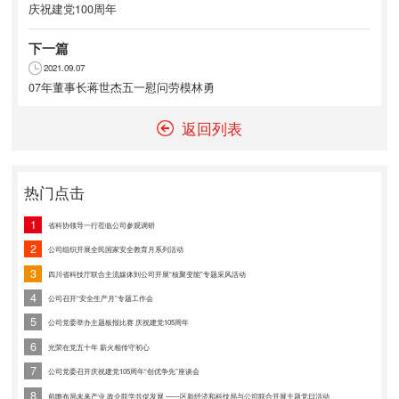
hinaguoguang.com
庆祝建党100周年
龙泉驿区星光西路117号
扫一扫，关注我们
下一篇
2021.09.07
07年董事长蒋世杰五一慰问劳模林勇
返回列表
热门点击
1
省科协领导一行莅临公司参观调研
2
公司组织开展全民国家安全教育月系列活动
3
四川省科技厅联合主流媒体到公司开展“核聚变能”专题采风活动
4
公司召开“安全生产月”专题工作会
5
公司党委举办主题板报比赛 庆祝建党105周年
6
光荣在党五十年 薪火相传守初心
7
公司党委召开庆祝建党105周年“创优争先”座谈会
8
前瞻布局未来产业 政企联学共促发展 ——区新经济和科技局与公司联合开展主题党日活动