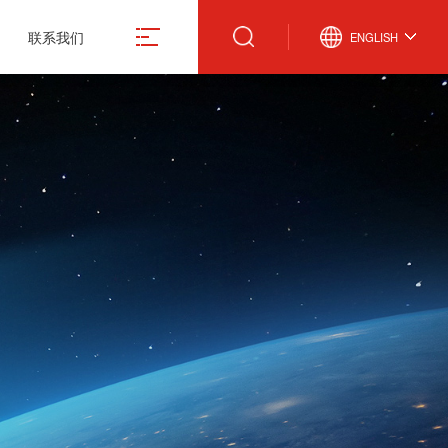
联系我们
ENGLISH
真空计
微波设备
激光管激光电源
真空规管
微波波导元件
合金材料
真空应用设备
封装外壳产品
造
真空部件
电抗器
飞机厨房设备
激光治疗仪
份有限公司