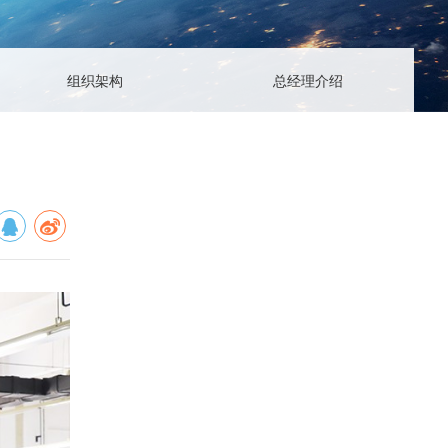
1611
oguang.com
组织架构
总经理介绍
区星光西路117号
扫一扫，关注我们
上一篇
2021.08.25
技术设备
返回列表
热门点击
1
省科协领导一行莅临公司参观调研
2
公司组织开展全民国家安全教育月系列活动