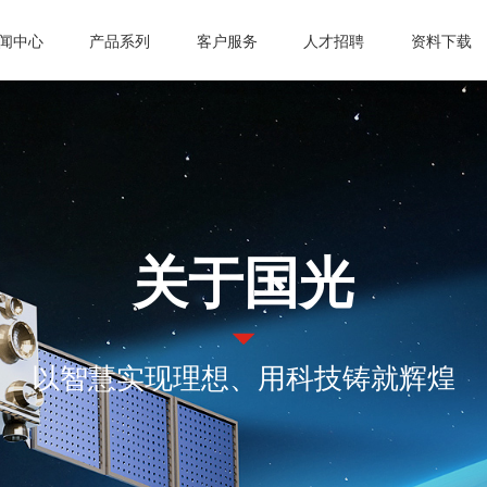
闻中心
产品系列
客户服务
人才招聘
资料下载
司动态
真空计
微波设备
常见问题
激光管激光电源
人才理念
业资讯
真空规管
微波波导元件
信息反馈
合金材料
招聘职位
知公告
真空应用设备
封装外壳产品
公司动态
微波电子管
真空部件
电抗器
行业资讯
微波能应用设备
关于国光
飞机厨房设备
激光治疗仪
通知公告
真空接触器
磁性材料和阴极制
真空灭弧室
以智慧实现理想、用科技铸就辉煌
成都国光电气股