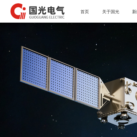
首页
关于国光
新
投资者专栏
公司简介
微波电子管
总经理介绍
公
质量体系
微波能应用设备
行
资质认证
真空接触器
通
公司简介
企业文化
磁性材料和阴极制造
质量体系
组织架构
真空灭弧室
资质认证
企业文化
组织架构
总经理介绍