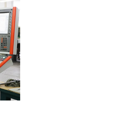
3
四川省科技厅联合主流媒体到公司开展“核聚变能”专题
采风活动
4
公司召开“安全生产月”专题工作会
5
公司党委举办主题板报比赛 庆祝建党105周年
6
光荣在党五十年 薪火相传守初心
7
公司党委召开庆祝建党105周年“创优争先”座谈会
8
前瞻布局未来产业 政企联学共促发展 ——区新经济和
科技局与公司联合开展主题党日活动