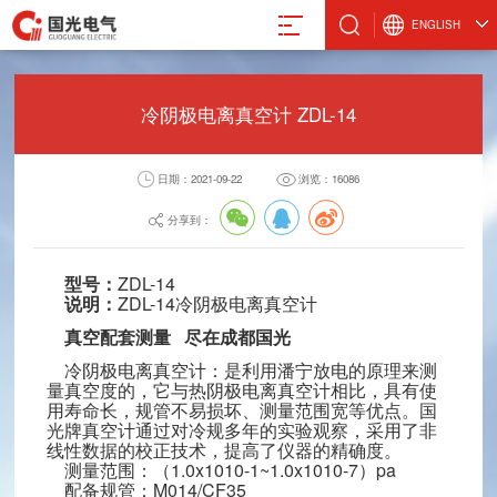
ENGLISH
冷阴极电离真空计 ZDL-14
日期：2021-09-22
浏览：16086
真空计
微波设备
激光管激光电源
设备
真空规管
微波波导元件
合金材料
分享到：
真空应用设备
封装外壳产品
阴极制造
真空部件
电抗器
型号：
ZDL-14
说明：
ZDL-14冷阴极电离真空计
飞机厨房设备
激光治疗仪
真空配套测量 尽在成都国光
冷阴极电离真空计：是利用潘宁放电的原理来测
量真空度的，它与热阴极电离真空计相比，具有使
用寿命长，规管不易损坏、测量范围宽等优点。国
光牌真空计通过对冷规多年的实验观察，采用了非
电气股份有限公司
线性数据的校正技术，提高了仪器的精确度。
测量范围：（1.0x1010-1~1.0x1010-7）pa
8-88491611
配备规管：M014/CF35