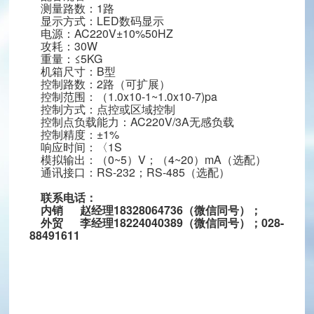
hinaguoguang.com
测量路数：1路
显示方式：LED数码显示
龙泉驿区星光西路117号
电源：AC220V±10%50HZ
扫一扫，关注我们
攻耗：30W
重量：≤5KG
机箱尺寸：B型
控制路数：2路（可扩展）
控制范围：（1.0x10-1~1.0x10-7)pa
控制方式：点控或区域控制
控制点负载能力：AC220V/3A无感负载
控制精度：±1%
响应时间：〈1S
模拟输出：（0~5）V；（4~20）mA（选配）
通讯接口：RS-232；RS-485（选配）
联系电话：
内销
赵经理18328064736
（微信同号）；
外贸 李经理18224040389（微信同号）；028-
88491611