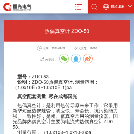
ENGLISH
热偶真空计 ZDO-53
日期：2021-09-22
浏览：18626
真空计
微波设备
激光管激光电源
设备
真空规管
微波波导元件
合金材料
分享到：
真空应用设备
封装外壳产品
阴极制造
真空部件
电抗器
型号：
ZDO-53
说明：
ZDO-53热偶真空计, 测量范围：
飞机厨房设备
激光治疗仪
（1.0x10E+3~1.0x10E-1)pa
真空配套测量 尽在成都国光
热偶真空计：是利用热传导原来来工作，它采用
新型短丝热偶规管，响应快、寿命长、抗污染能力
强、一致性好，是粗、低真空常用的测量仪器。国
电气股份有限公司
光品牌热偶真空计主要为电流式热偶真空计ZD0-
53。
8-88491611
测量范围：（1.0x103~1.0x10-2)pa