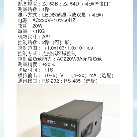
hinaguoguang.com
配备规管：ZJ-53B；ZJ-54D（可选择接口）
测量路数：1路
龙泉驿区星光西路117号
显示方式：LED数码显示或双显（可选）
扫一扫，关注我们
电源：AC220V±10%50HZ
攻耗：20W
重量：≤1KG
机箱尺寸：A型
控制路数：2路（可扩展）
控制范围：（1.0x103~1.0x10-1)pa
控制方式：点控或区域控制
控制点负载能力：AC220V/3A无感负载
测量精度：±30%
响应时间：〈1S
模拟输出：（0~5）V；（4~20）mA（选配）
通讯接口：RS-232；RS-485（选配）