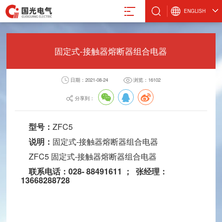
ENGLISH
固定式-接触器熔断器组合电器
日期：2021-08-24
浏览：16102
真空计
微波设备
激光管激光电源
设备
真空规管
微波波导元件
合金材料
分享到：
真空应用设备
封装外壳产品
阴极制造
真空部件
电抗器
型号：
ZFC5
飞机厨房设备
激光治疗仪
说明：
固定式-接触器熔断器组合电器
ZFC5 固定式-接触器熔断器组合电器
联系电话：028- 88491611 ； 张经理：
13668288728
电气股份有限公司
8-88491611