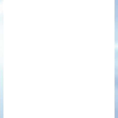
hinaguoguang.com
龙泉驿区星光西路117号
扫一扫，关注我们