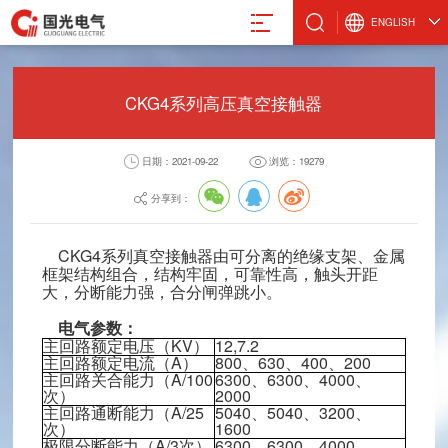
ENGLISH
CKG4系列高压真空接触器
日期：2021-09-22
浏览：19279
真空计
微波设备
激光管激光电源
设备
真空规管
微波波导元件
合金材料
分享到：
真空应用设备
封装外壳产品
阴极制造
真空部件
电抗器
CKG4系列真空接触器由可分离的绝缘支架、金属
框架结构组合，结构牢固，可靠性高，触头开距
飞机厨房设备
激光治疗仪
大，分断能力强，合分闸弹跳小。
电气参数：
主回路额定电压（KV）
12,7.2
主回路额定电流（A）
800、630、400、200
主回路关合能力（A/100
6300、6300、4000、
电气股份有限公司
次）
2000
主回路通断能力（A/25
5040、5040、3200、
8-88491611
次）
1600
极限分断能力（A/3次）
6300、6300、4000、