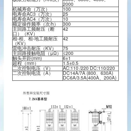
hinaguoguang.com
2000
机械寿命（万次）
100
龙泉驿区星光西路117号
电寿命AC3（万次）
25
扫一扫，关注我们
电寿命AC4（万次）
10
额定操作频率（次/h）
300
主回路工频耐压（断
42
口）（KV）
相-相、相-地工频耐压
42
（KV）
雷电冲击耐压（KV）
75
主回路接触电阻（μΩ）
≤200
触头开距(mm)
6±1
超程（mm）
1.5±0.5
二次控制电压（V）
AC:110 /220 DC:110/220
二次控制电流（A）
DC14A/7A (800、630A)
DC6A/3.5A(400A、200A)