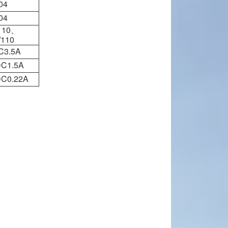
04
04
110、
/110
C3.5A
DC1.5A
DC0.22A