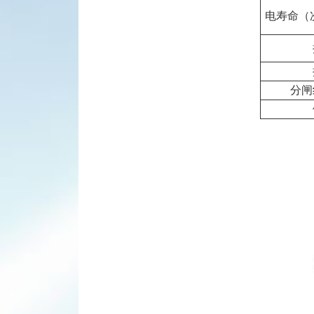
电寿命（
分闸