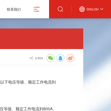
联系我们
ENGLISH
真空计
微波设备
激光管激光电源
真空规管
微波波导元件
合金材料
分享到：
真空应用设备
封装外壳产品
造
真空部件
电抗器
飞机厨房设备
激光治疗仪
kV以下电压等级、额定工作电流到
电压等级、额定工作电流到800A、
份有限公司