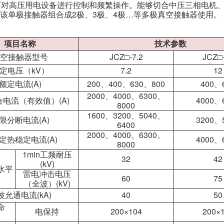
系统，可对高压用电设备进行控制和频繁操作。能够切合中压三相电
人才理念
该单极接触器组合成2极、3极、4极…等多极真空接触器使用。
电话：+86-028-8849
招聘职位
邮箱：info@chinagu
项目名称
技术参数
地址：成都市龙泉驿
空接触器型号
JCZ□-7.2
JCZ□
定电压（kV）
7.2
12
额定电流(A)
200、400、630、800
400、
2000、4000、6300、
电流（有效值）(A)
4000、
8000
1600、3200、5040、
限分断电流(A)
3200、
6400
2000、4000、6300、
额定热稳定电流(A)
4000、
8000
1min工频耐压
32
42
(kV)
水平
雷电冲击电压
60
75
（全波）(kV)
波允通电流(kA)
40
50
命
电保持
200×104
200×
）