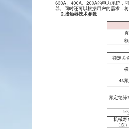
630A、400A、200A的电力
常见问题
器。同时还可以根据用户的需求，将
2.接触器技术参数
信息反馈
真
额
额定关合
极
4s
额定绝缘
半
机械寿
（次