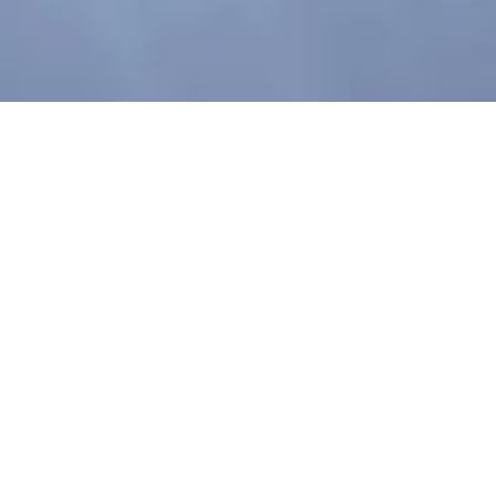
电话：+86-028-88491611
传真：028-88491511
扫一扫
邮箱：info@chinaguoguang.com
地址：成都市龙泉驿区星光西路117号
[电子地图]
分享到：