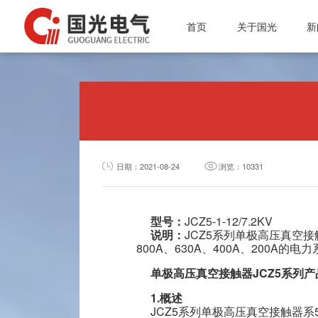
首页
关于国光
新
投资者专栏
公司简介
微波电子管
总经理介绍
公
质量体系
微波能应用设备
行
资质认证
真空接触器
通
公司简介
企业文化
磁性材料和阴极制造
质量体系
日期：2021-08-24
浏览：10331
组织架构
真空灭弧室
资质认证
企业文化
型号：
JCZ5-1-12/7.2KV
组织架构
说明：
JCZ5系列单极高压真空接
800A、630A、400A、200
总经理介绍
单极高压真空接触器JCZ5系列
1.概述
JCZ5系列单极高压真空接触器系5