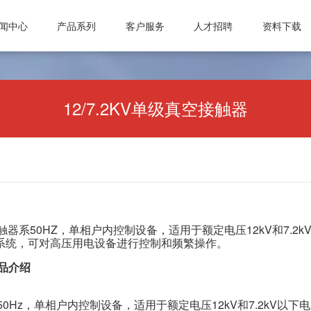
闻中心
产品系列
客户服务
人才招聘
资料下载
司动态
真空计
微波设备
常见问题
激光管激光电源
人才理念
业资讯
真空规管
微波波导元件
信息反馈
合金材料
招聘职位
12/7.2KV单级真空接触器
知公告
真空应用设备
封装外壳产品
公司动态
微波电子管
真空部件
电抗器
行业资讯
微波能应用设备
飞机厨房设备
激光治疗仪
通知公告
真空接触器
磁性材料和阴极制
真空灭弧室
触器系50HZ，单相户内控制设备，适用于额定电压12kV和7.2
A的电力系统，可对高压用电设备进行控制和频繁操作。
产品介绍
0Hz，单相户内控制设备，适用于额定电压12kV和7.2kV以下
成都国光电气股